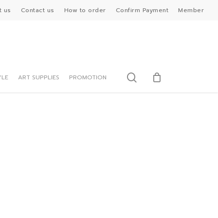
t us
Contact us
How to order
Confirm Payment
Member
search
YLE
ART SUPPLIES
PROMOTION