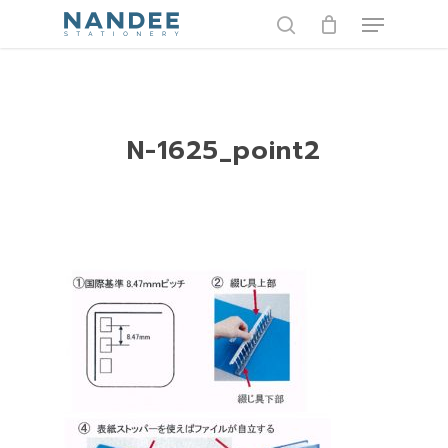
Skip
Menu
to
search
main
content
N-1625_point2