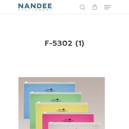
Skip
Menu
to
search
main
content
F-5302 (1)