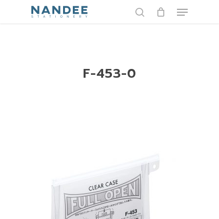
Skip
Menu
to
search
main
content
F-453-0