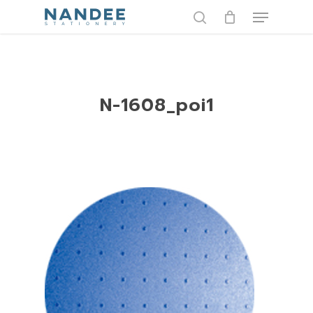
Skip
Menu
to
search
main
content
N-1608_poi1