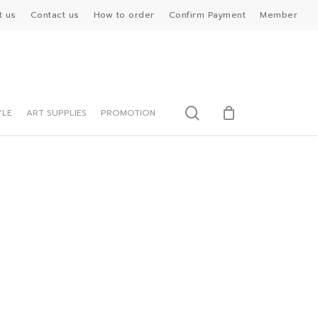
t us
Contact us
How to order
Confirm Payment
Member
search
YLE
ART SUPPLIES
PROMOTION