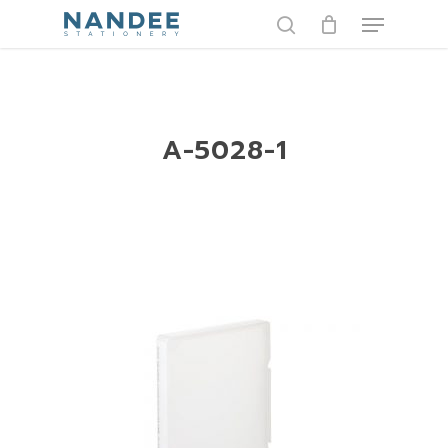
Skip
Menu
to
search
main
content
A-5028-1