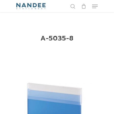
Skip
Menu
to
search
main
content
A-5035-8