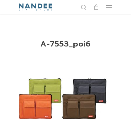
Skip
Menu
to
search
main
content
A-7553_poi6