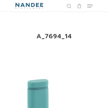
Skip
Menu
to
search
main
content
A_7694_14