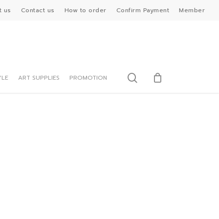
t us
Contact us
How to order
Confirm Payment
Member
search
YLE
ART SUPPLIES
PROMOTION