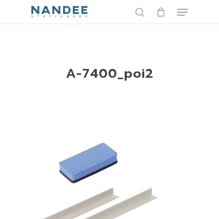
Skip
Menu
to
search
main
content
A-7400_poi2