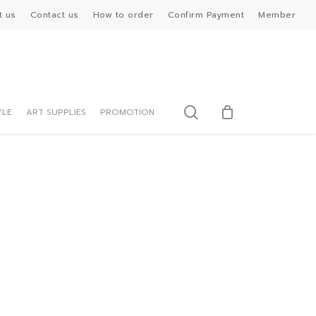
t us
Contact us
How to order
Confirm Payment
Member
search
YLE
ART SUPPLIES
PROMOTION