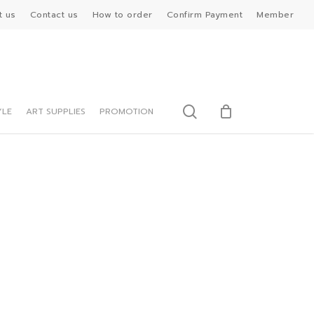
t us
Contact us
How to order
Confirm Payment
Member
search
YLE
ART SUPPLIES
PROMOTION