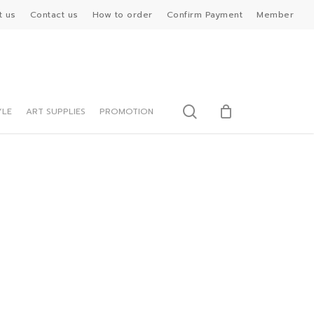
t us
Contact us
How to order
Confirm Payment
Member
search
YLE
ART SUPPLIES
PROMOTION