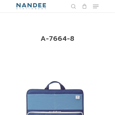
Skip
Menu
to
search
main
content
A-7664-8