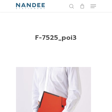
Skip
Menu
to
search
main
content
F-7525_poi3