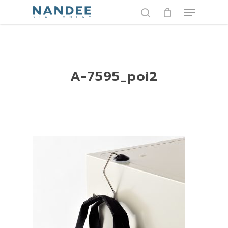
Skip
Menu
to
search
main
content
A-7595_poi2