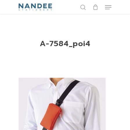
Skip
Menu
to
search
main
content
A-7584_poi4