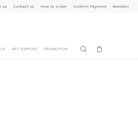
t us
Contact us
How to order
Confirm Payment
Member
search
YLE
ART SUPPLIES
PROMOTION