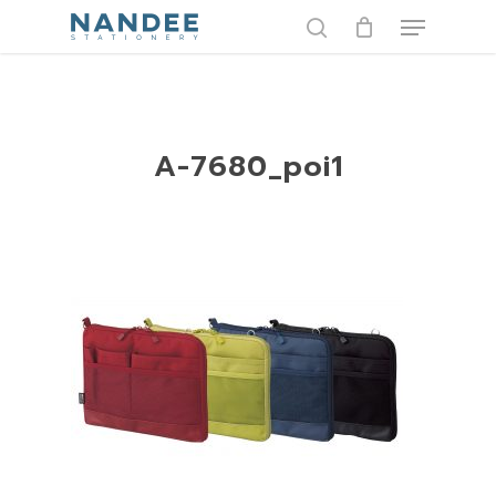
Skip
Menu
to
search
main
content
A-7680_poi1