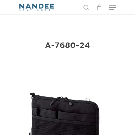
Skip
Menu
to
search
main
content
A-7680-24