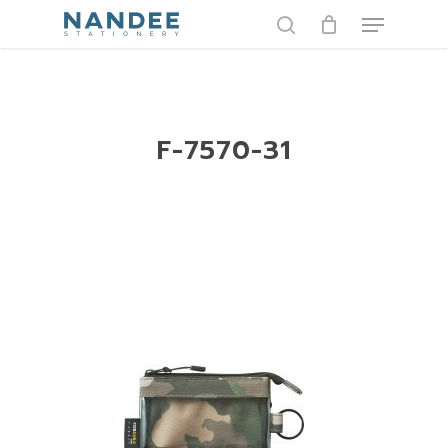
Skip
Menu
to
search
main
content
F-7570-31