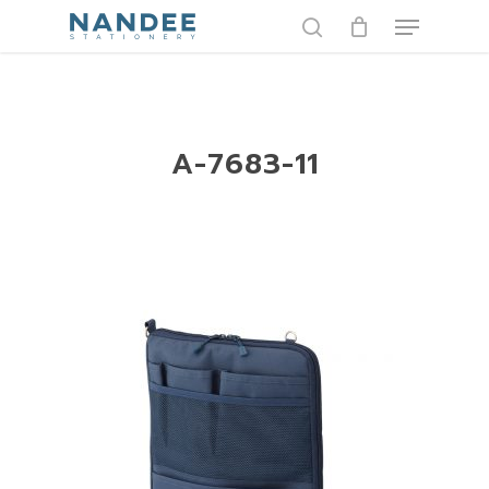
Skip
Menu
to
search
main
content
A-7683-11