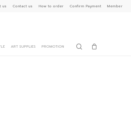
t us
Contact us
How to order
Confirm Payment
Member
search
YLE
ART SUPPLIES
PROMOTION