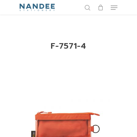
Skip
Menu
to
search
main
content
F-7571-4