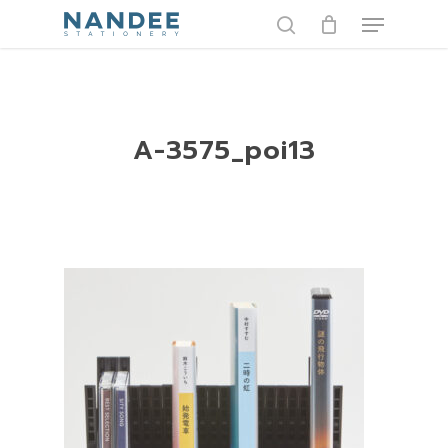
Skip
Menu
to
search
main
content
A-3575_poi13