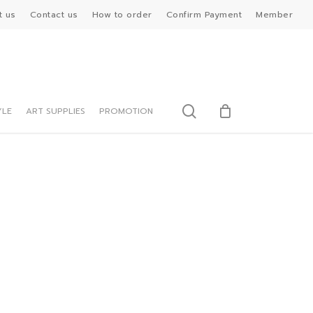
t us
Contact us
How to order
Confirm Payment
Member
search
YLE
ART SUPPLIES
PROMOTION