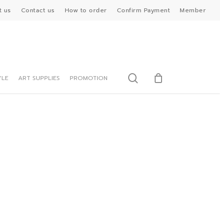
t us
Contact us
How to order
Confirm Payment
Member
search
YLE
ART SUPPLIES
PROMOTION