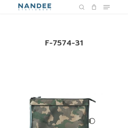
Skip
Menu
to
search
main
content
F-7574-31