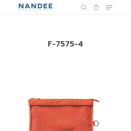
Skip
Menu
to
search
main
content
F-7575-4