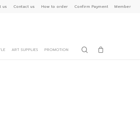
t us
Contact us
How to order
Confirm Payment
Member
search
YLE
ART SUPPLIES
PROMOTION