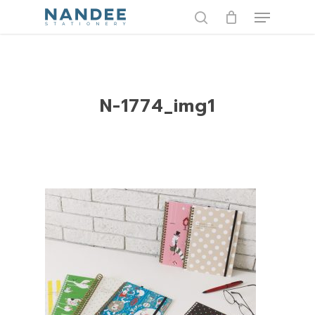
Skip
Menu
to
search
main
content
N-1774_img1