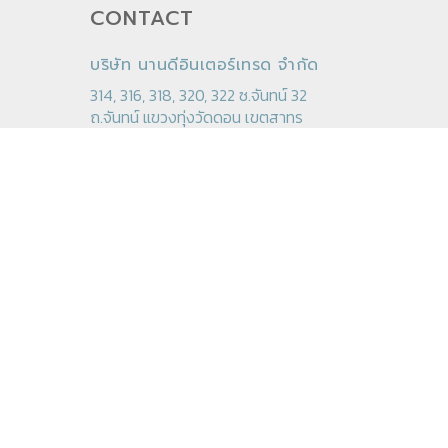
CONTACT
บริษัท นานดีอินเตอร์เทรด จำกัด
314, 316, 318, 320, 322 ซ.จันทน์ 32
ถ.จันทน์ แขวงทุ่งวัดดอน เขตสาทร
กทม. 10120 -
ดูแผนที่
โทร 02-675-8230-40
แฟ็กซ์ 02-675-5837, 02-212-1448
อีเมล
stationery@nandee.co.th
LINE
@nandee