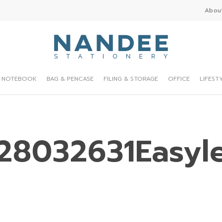
Abou
NOTEBOOK
BAG & PENCASE
FILING & STORAGE
OFFICE
LIFEST
28032631Easyle