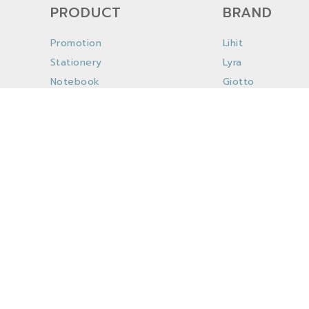
PRODUCT
BRAND
Promotion
Lihit
Stationery
Lyra
Notebook
Giotto
Bag & Pencase
Giotto Bebe
Filing & Storage
Fas
Office
Das
Lifestyle
Raymay
Art Supplies
Dahle
Kids
Nandee Accessor
School
Artist