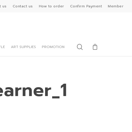
t us
Contact us
How to order
Confirm Payment
Member
search
YLE
ART SUPPLIES
PROMOTION
arner_1