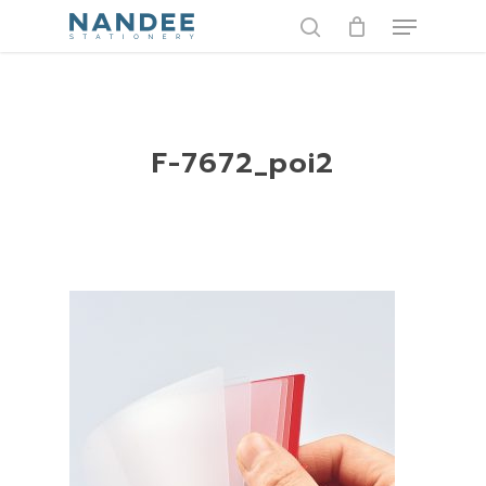
Skip
Menu
to
search
main
content
F-7672_poi2