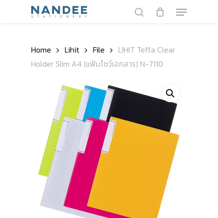
Skip
Menu
to
search
main
Close
content
Menu
Home
Lihit
File
LIHIT Teffa Clear
Holder Slim A4 (แฟ้มโชว์เอกสาร) N-7110