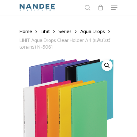
Skip
Menu
to
search
main
Close
content
Menu
Home
Lihit
Series
Aqua Drops
LIHIT Aqua Drops Clear Holder A4 (แฟ้มโชว์
เอกสาร) N-5061