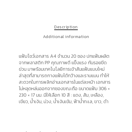
Description
Additional information
แฟ้มโชว์เอกสาร A4 จำนวน 20 ซอง ปกแฟ้มผลิต
จากพลาสติก PP คุณภาพดี แข็งแรง กันรอยขีด
ข่วน มาพร้อมเทคโนโลยีการเข้าสันแฟ้มแบบใหม่
ล่าสุดที่สามารถกางแฟ้มได้กว้างและราบแบน ทำให้
สะดวกในการพลิกอ่านเอกสารในแต่ละหน้า เอกสาร
ไม่หลุดหล่นออกจากซองขณะถือ ขนาดแฟ้ม 306 ×
230 × 17 มม. มีให้เลือก 10 สี : แดง, ส้ม, เหลือง,
เขียว, น้ำเงิน, ม่วง, น้ำเงินเข้ม, ฟ้าน้ำทะเล, ขาว, ดำ