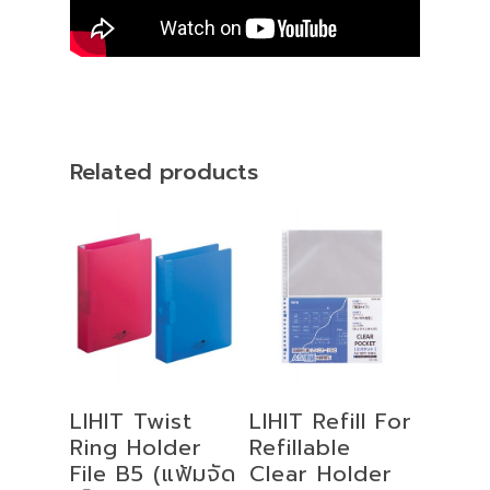
Related products
Select
Add To Cart
LIHIT Twist
LIHIT Refill For
Options
Ring Holder
Refillable
File B5 (แฟ้มจัด
Clear Holder