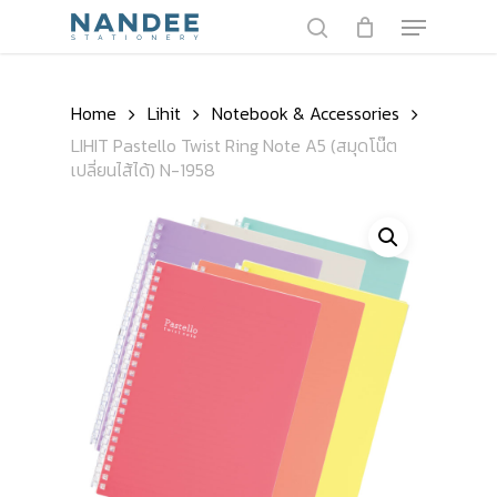
Skip
Menu
to
search
main
Close
content
Menu
Home
Lihit
Notebook & Accessories
LIHIT Pastello Twist Ring Note A5 (สมุดโน๊ต
เปลี่ยนไส้ได้) N-1958