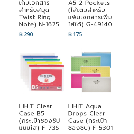
เก็บเอกสาร
A5 2 Pockets
สำหรับสมุด
(ไส้เติมสำหรับ
Twist Ring
แฟ้มเอกสารเพิ่ม
Note) N-1625
ไส้ได้) G-49140
฿
290
฿
175
Select
Select
LIHIT Clear
LIHIT Aqua
Options
Options
Case B5
Drops Clear
(กระเป๋าซองซิป
Case (กระเป๋า
แบบใส) F-73S
ซองซิป) F-5301