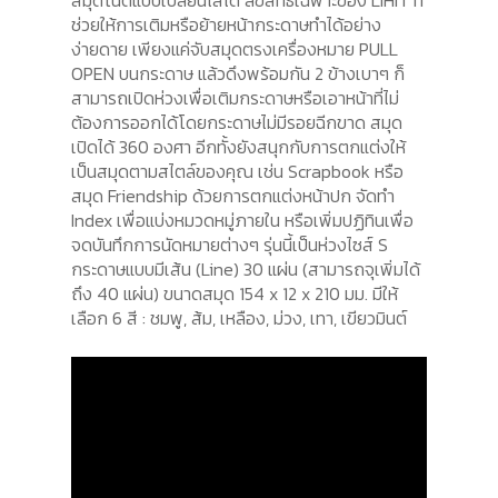
สมุดโน๊ตแบบเปลี่ยนไส้ได้ ลิขสิทธิ์เฉพาะของ LIHIT ที่
ช่วยให้การเติมหรือย้ายหน้ากระดาษทำได้อย่าง
ง่ายดาย เพียงแค่จับสมุดตรงเครื่องหมาย PULL
OPEN บนกระดาษ แล้วดึงพร้อมกัน 2 ข้างเบาๆ ก็
สามารถเปิดห่วงเพื่อเติมกระดาษหรือเอาหน้าที่ไม่
ต้องการออกได้โดยกระดาษไม่มีรอยฉีกขาด สมุด
เปิดได้ 360 องศา อีกทั้งยังสนุกกับการตกแต่งให้
เป็นสมุดตามสไตล์ของคุณ เช่น Scrapbook หรือ
สมุด Friendship ด้วยการตกแต่งหน้าปก จัดทำ
Index เพื่อแบ่งหมวดหมู่ภายใน หรือเพิ่มปฏิทินเพื่อ
จดบันทึกการนัดหมายต่างๆ รุ่นนี้เป็นห่วงไซส์ S
กระดาษแบบมีเส้น (Line) 30 แผ่น (สามารถจุเพิ่มได้
ถึง 40 แผ่น) ขนาดสมุด 154 x 12 x 210 มม. มีให้
เลือก 6 สี : ชมพู, ส้ม, เหลือง, ม่วง, เทา, เขียวมินต์