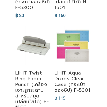
(กระเป๋าซองซิป)
เปลี่ยนไส้ได้) N-
F-5300
1601
฿
80
฿
160
Select
Add To Cart
LIHIT Twist
LIHIT Aqua
Options
Ring Paper
Drops Clear
Punch (เครื่อง
Case (กระเป๋า
เจาะรูกระดาษ
ซองซิป) F-5301
สำหรับสมุด
฿
115
เปลี่ยนไส้ได้) P-