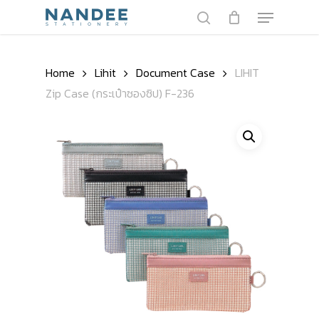
Skip
Menu
to
search
main
content
Home
Lihit
Document Case
LIHIT
Zip Case (กระเป๋าซองซิป) F-236