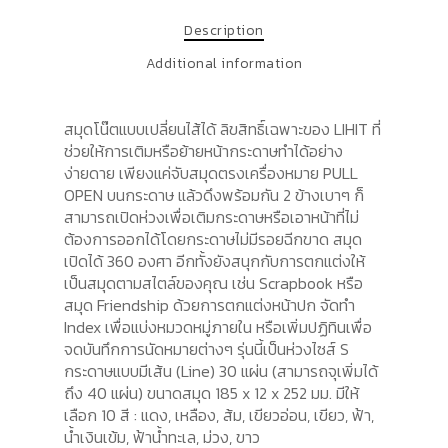
Description
Additional information
สมุดโน๊ตแบบเปลี่ยนไส้ได้ ลิขสิทธิ์เฉพาะของ LIHIT ที่
ช่วยให้การเติมหรือย้ายหน้ากระดาษทำได้อย่าง
ง่ายดาย เพียงแค่จับสมุดตรงเครื่องหมาย PULL
OPEN บนกระดาษ แล้วดึงพร้อมกัน 2 ข้างเบาๆ ก็
สามารถเปิดห่วงเพื่อเติมกระดาษหรือเอาหน้าที่ไม่
ต้องการออกได้โดยกระดาษไม่มีรอยฉีกขาด สมุด
เปิดได้ 360 องศา อีกทั้งยังสนุกกับการตกแต่งให้
เป็นสมุดตามสไตล์ของคุณ เช่น Scrapbook หรือ
สมุด Friendship ด้วยการตกแต่งหน้าปก จัดทำ
Index เพื่อแบ่งหมวดหมู่ภายใน หรือเพิ่มปฏิทินเพื่อ
จดบันทึกการนัดหมายต่างๆ รุ่นนี้เป็นห่วงไซส์ S
กระดาษแบบมีเส้น (Line) 30 แผ่น (สามารถจุเพิ่มได้
ถึง 40 แผ่น) ขนาดสมุด 185 x 12 x 252 มม. มีให้
เลือก 10 สี : แดง, เหลือง, ส้ม, เขียวอ่อน, เขียว, ฟ้า,
น้ำเงินเข้ม, ฟ้าน้ำทะเล, ม่วง, ขาว