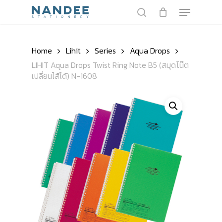
Skip
Menu
to
search
main
Close
content
Menu
Home
Lihit
Series
Aqua Drops
LIHIT Aqua Drops Twist Ring Note B5 (สมุดโน๊ต
เปลี่ยนไส้ได้) N-1608