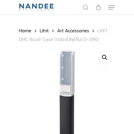
Skip
Menu
to
search
main
Close
content
Menu
Home
Lihit
Art Accessories
LIHIT
DMC Brush Case (กล่องใส่พู่กัน) D-1390