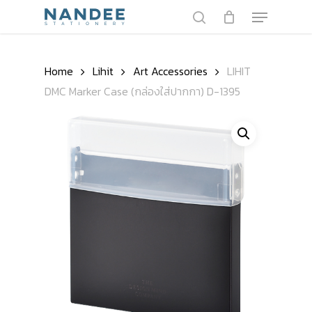
Skip
Menu
to
search
main
content
Home
Lihit
Art Accessories
LIHIT
DMC Marker Case (กล่องใส่ปากกา) D-1395