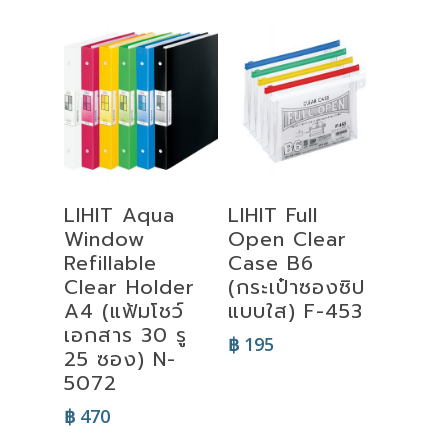
฿ 960
through
฿ 1,250
Select
Select
LIHIT Aqua
LIHIT Full
Options
Options
Window
Open Clear
Refillable
Case B6
Clear Holder
(กระเป๋าซองซิป
A4 (แฟ้มโชว์
แบบใส) F-453
เอกสาร 30 รู
฿
195
25 ซอง) N-
5072
฿
470