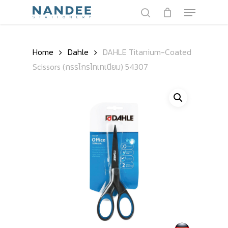
Skip
Menu
to
search
main
content
Home
Dahle
DAHLE Titanium-Coated
Scissors (กรรไกรไทเทเนียม) 54307