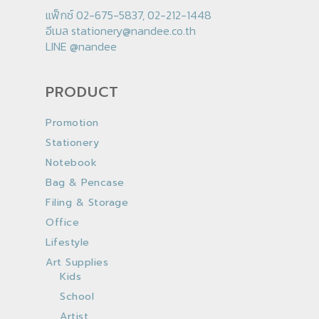
แฟ็กซ์ 02-675-5837, 02-212-1448
อีเมล
stationery@nandee.co.th
LINE
@nandee
PRODUCT
Promotion
Stationery
Notebook
Bag & Pencase
Filing & Storage
Office
Lifestyle
Art Supplies
Kids
School
Artist