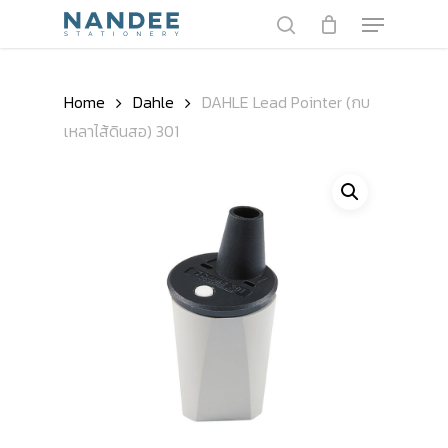
Skip
Menu
to
search
main
Close
content
Menu
Home
Dahle
DAHLE Lead Pointer (กบ
เหลาไส้ดินสอ) 301