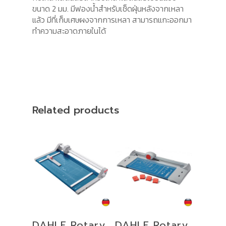
ขนาด 2 มม. มีฟองน้ำสำหรับเช็ดฝุ่นหลังจากเหลา
แล้ว มีที่เก็บเศษผงจากการเหลา สามารถแกะออกมา
ทำความสะอาดภายในได้
Related products
Add To Cart
Add To Cart
DAHLE Rotary
DAHLE Rotary