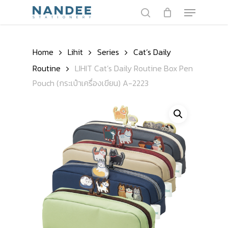
Skip
Menu
to
search
main
content
Home
Lihit
Series
Cat’s Daily
Routine
LIHIT Cat’s Daily Routine Box Pen
Pouch (กระเป๋าเครื่องเขียน) A-2223