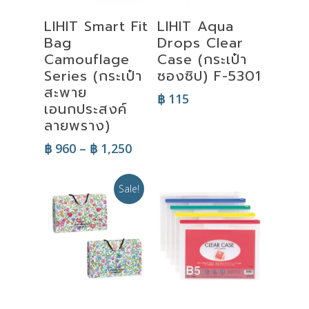
Select
Select
LIHIT Smart Fit
LIHIT Aqua
Options
Options
Bag
Drops Clear
Camouflage
Case (กระเป๋า
Series (กระเป๋า
ซองซิป) F-5301
สะพาย
฿
115
เอนกประสงค์
ลายพราง)
Price
฿
960
–
฿
1,250
range:
฿ 960
Sale!
through
฿ 1,250
Select
Select