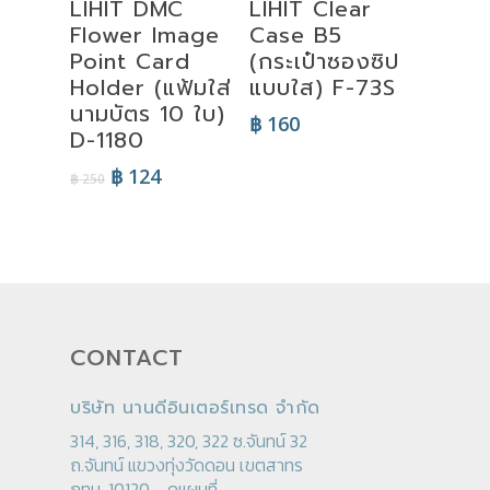
LIHIT DMC
LIHIT Clear
Options
Options
Flower Image
Case B5
Point Card
(กระเป๋าซองซิป
Holder (แฟ้มใส่
แบบใส) F-73S
นามบัตร 10 ใบ)
฿
160
D-1180
Original
Current
฿
124
฿
250
price
price
was:
is:
฿ 250.
฿ 124.
CONTACT
บริษัท นานดีอินเตอร์เทรด จำกัด
314, 316, 318, 320, 322 ซ.จันทน์ 32
ถ.จันทน์ แขวงทุ่งวัดดอน เขตสาทร
กทม. 10120 -
ดูแผนที่