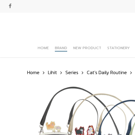
Skip
facebook
to
main
content
HOME
BRAND
NEW PRODUCT
STATIONERY
Hit enter to search or ESC to close
Home
Lihit
Series
Cat’s Daily Routine