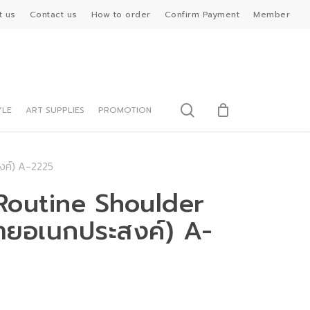
t us
Contact us
How to order
Confirm Payment
Member
search
YLE
ART SUPPLIES
PROMOTION
งค์) A-2225
 Routine Shoulder
ายอเนกประสงค์) A-