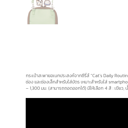
กระเป๋าสะพายอเนกประสงค์จากซีรี่ส์ “Cat’s Daily Routin
ช่อง และช่องเล็กสำหรับใส่บัตร เหมาะสำหรับใส่ smartp
– 1,300 มม. (สามารถถอดออกได้) มีให้เลือก 4 สี : เขียว, น้