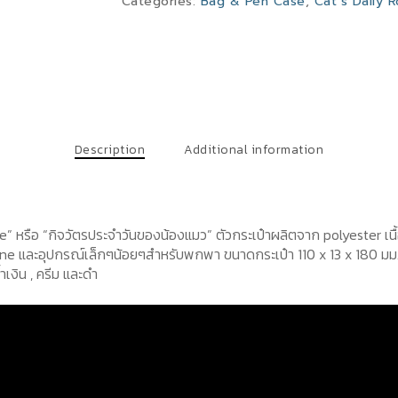
Categories:
Bag & Pen Case
,
Cat’s Daily R
Description
Additional information
e” หรือ “กิจวัตรประจำวันของน้องแมว” ตัวกระเป๋าผลิตจาก polyester เนื
hone และอุปกรณ์เล็กๆน้อยๆสำหรับพกพา ขนาดกระเป๋า 110 x 13 x 180 มม
ำเงิน , ครีม และดำ