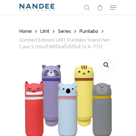
Skip
Menu
to
search
main
Close
content
Menu
Home
Lihit
Series
Punilabo
(Limited Edition) LIHIT Punilabo Stand Pen
Case S (กระเป๋าซิลิโคนตั้งได้ไซส์ S) A-7712