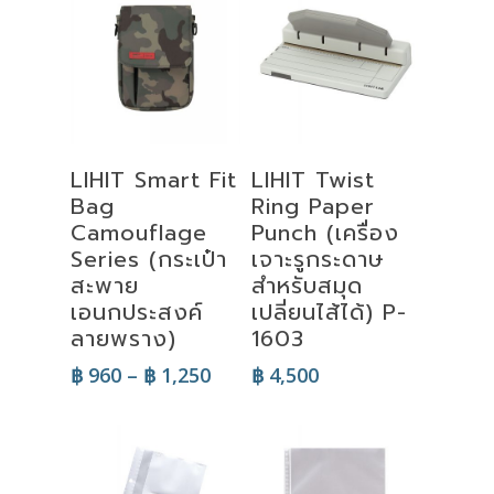
Select
Add To Cart
LIHIT Smart Fit
LIHIT Twist
Options
Bag
Ring Paper
Camouflage
Punch (เครื่อง
Series (กระเป๋า
เจาะรูกระดาษ
สะพาย
สำหรับสมุด
เอนกประสงค์
เปลี่ยนไส้ได้) P-
ลายพราง)
1603
Price
฿
960
–
฿
1,250
฿
4,500
range:
฿ 960
through
฿ 1,250