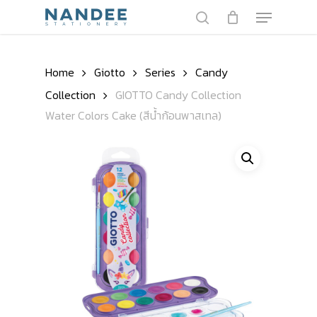
Skip
Menu
to
search
main
Close
content
Menu
Home
Giotto
Series
Candy
Collection
GIOTTO Candy Collection
Water Colors Cake (สีน้ำก้อนพาสเทล)