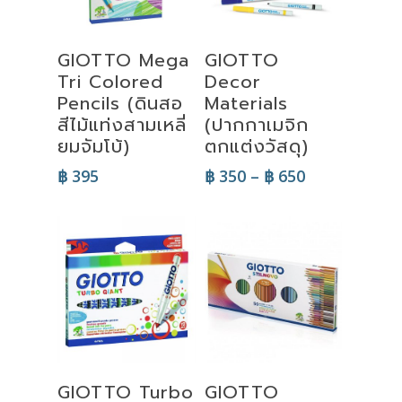
Select
Read More
GIOTTO Mega
GIOTTO
Options
Tri Colored
Decor
Pencils (ดินสอ
Materials
สีไม้แท่งสามเหลี่
(ปากกาเมจิก
ยมจัมโบ้)
ตกแต่งวัสดุ)
Price
฿
395
฿
350
–
฿
650
range:
฿ 350
through
฿ 650
Read More
Read More
GIOTTO Turbo
GIOTTO