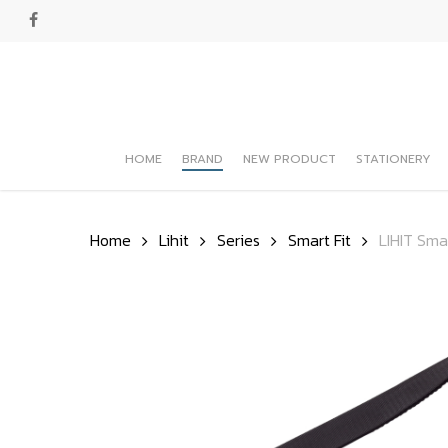
Skip
facebook
to
main
content
HOME
BRAND
NEW PRODUCT
STATIONERY
Hit enter to search or ESC to close
Home
Lihit
Series
Smart Fit
LIHIT Sma