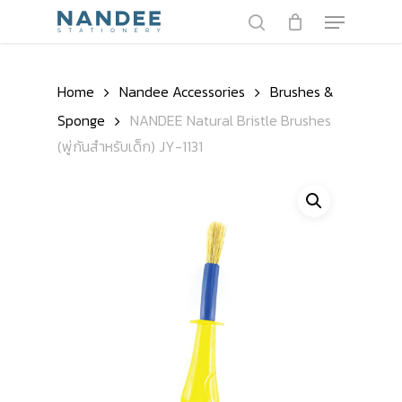
Skip
Menu
to
search
main
content
Home
Nandee Accessories
Brushes &
Sponge
NANDEE Natural Bristle Brushes
(พู่กันสำหรับเด็ก) JY-1131