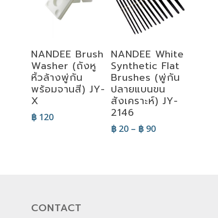
Select
Add To Cart
NANDEE Brush
NANDEE White
Options
Washer (ถังหู
Synthetic Flat
หิ้วล้างพู่กัน
Brushes (พู่กัน
พร้อมจานสี) JY-
ปลายแบนขน
X
สังเคราะห์) JY-
2146
฿
120
Price
฿
20
–
฿
90
range:
฿ 20
through
฿ 90
CONTACT